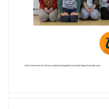
Music Instruments Icon Set was created and designed by IconCrafts (https://iconcrafts.com/)