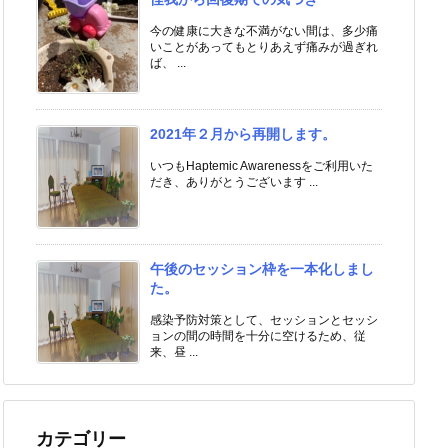
今の健康に大きな不満がない間は、多少痛
いことがあってもとりあえず痛みが過ぎれ
ば、 ...
2021年２月から再開します。
いつもHaptemic Awarenessをご利用いた
だき、ありがとうございます ...
午後のセッション枠を一本化しまし
た。
感染予防対策として、セッションとセッシ
ョンの間の時間を十分に空けるため、従
来、昼 ...
カテゴリー