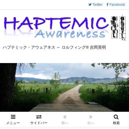
Twitter
Facebook
ハプテミック・アウェアネス ～ ロルフィング® 吉岡英明
メニュー
サイドバー
前へ
次へ
検索